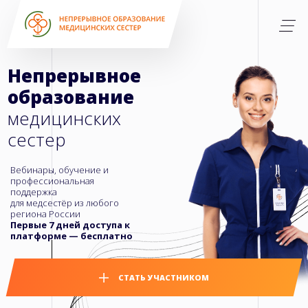
Непрерывное
образование
медицинских
сестер
Вебинары, обучение и
профессиональная
поддержка
для медсестёр из любого
региона России
Первые 7 дней доступа к
платформе — бесплатно
СТАТЬ УЧАСТНИКОМ